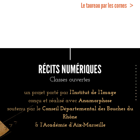
Le taureau par les cornes >
un projet porté par
l’Institut de l’Image
conçu et réalisé avec
Anamorphose
soutenu par le
Conseil Départemental des Bouches du
Rhône
&
l’Académie d’Aix-Marseille